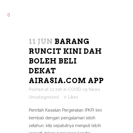
11 JUN
BARANG
RUNCIT KINI DAH
BOLEH BELI
DEKAT
AIRASIA.COM APP
Posted at 12:22h
in
COVID-19 News
,
Uncategorized
0
Likes
Perintah Kawalan Pergerakan (PKP) kini
kembali dengan pengalaman lebih
setahun, kita sepatutnya menjadi lebih